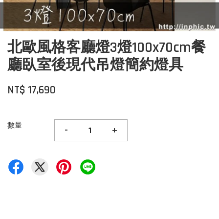
北歐風格客廳燈3燈100x70cm餐
廳臥室後現代吊燈簡約燈具
NT$ 17,690
數量
-
+