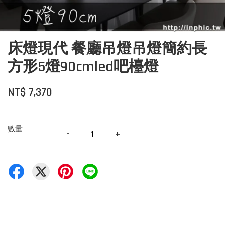
床燈現代 餐廳吊燈吊燈簡約長
方形5燈90cmled吧檯燈
NT$ 7,370
數量
-
+