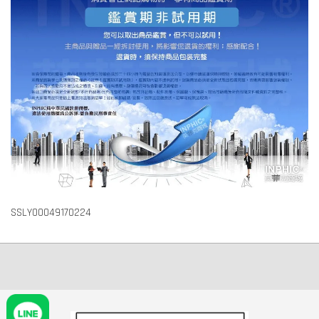
SSLY00049170224