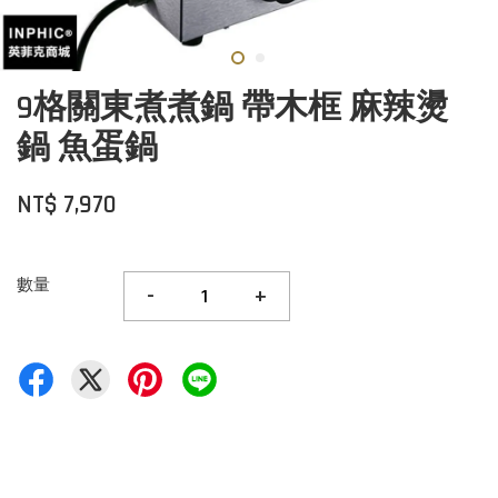
9格關東煮煮鍋 帶木框 麻辣燙
鍋 魚蛋鍋
NT$ 7,970
數量
-
+