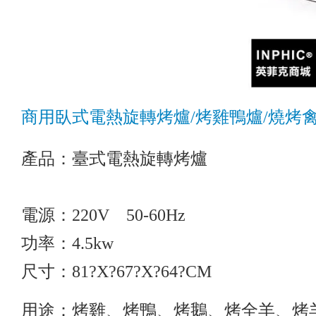
商用臥式電熱旋轉烤爐/烤雞鴨爐/燒烤禽
產品：臺式電熱旋轉烤爐
電源：220V 50-60Hz
功率：4.5kw
尺寸：81?X?67?X?64?CM
用途：烤雞、烤鴨、烤鵝、烤全羊、烤