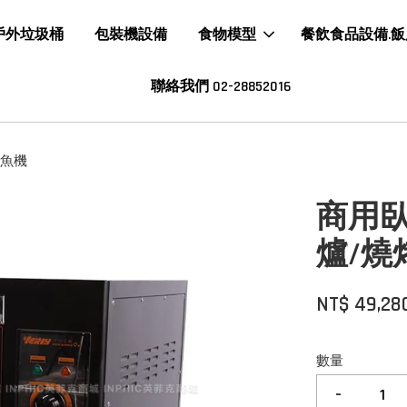
戶外垃圾桶
包裝機設備
食物模型
餐飲食品設備.
聯絡我們 02-28852016
烤魚機
商用
爐/燒
NT$ 49,28
數量
-