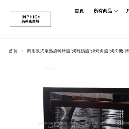
首頁
所有商品
›
首頁
商用臥式電熱旋轉烤爐/烤雞鴨爐/燒烤禽爐/烤肉機/