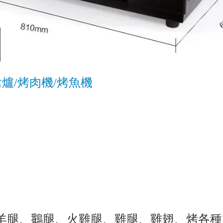
爐/烤肉機/烤魚機
羊腿、鵝腿、火雞腿、雞腿、雞翅、烤各種