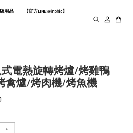
飯店用品
【官方LINE:@inphic】
臥式電熱旋轉烤爐/烤雞鴨
烤禽爐/烤肉機/烤魚機
0
+