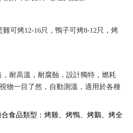
烤12-16只，鴨子可烤8-12只，烤
造，耐高溫，耐腐蝕，設計獨特，燃耗
視物一目了然，自動測溫，適用於各種
?適合食品類型：烤雞、烤鴨、烤鵝、烤全