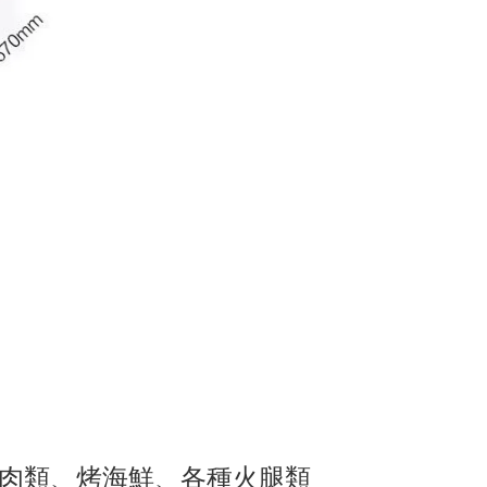
肉類、烤海鮮、各種火腿類