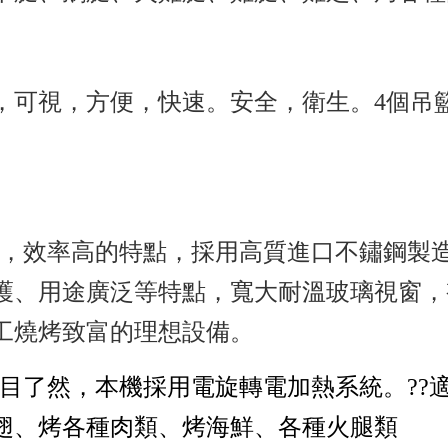
視，方便，快速。安全，衛生。4個吊籃雞可
平穩，效率高的特點，採用高質進口不鏽鋼製
護、用途廣泛等特點，寬大耐溫玻璃視窗，
工燒烤致富的理想設備。
一目了然，本機採用電旋轉電加熱系統。?
翅、烤各種肉類、烤海鮮、各種火腿類