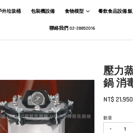
戶外垃圾桶
包裝機設備
食物模型
餐飲食品設備.
聯絡我們 02-28852016
壓力
鍋 消毒
NT$ 21,95
數量
-