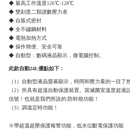
◆ 最高工作溫度126℃-128℃
◆ 雙刻度二類讀數壓力表
◆ 自脹式密封
◆ 全不鏽鋼材料
◆ 電熱加熱方式
◆ 操作簡便、安全可靠
◆ 自動型：數碼液晶顯示，微電腦控制。
此款自動24L優點如下：
（1）自動型液晶螢幕顯示，時間和壓力看的一目了
（2）所具有超溫自動保護裝置。當滅菌室溫度超過
信號！也就是我們所說的:防幹燒功能！
（3）調溫定時功能！
※帶超溫超壓保護報警功能，低水位斷電保護功能