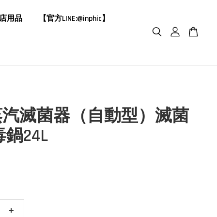
飯店用品
【官方LINE:@inphic】
蒸汽滅菌器（自動型）滅菌
鍋24L
0
+