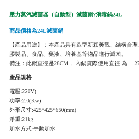
壓力蒸汽滅菌器（自動型）滅菌鍋?消毒鍋24L
商品價格為24L滅菌鍋
【產品用途】：本產品具有造型新穎美觀、結構合理
膠製品、食品、藥液、培養基等物品進行滅菌。
備注：此鍋直徑是28CM， 內鍋實際使用直徑 為： 27
產品規格
電壓:220V)
功率:2.0(Kw)
外形尺寸:425*425*650(mm)
淨重:21kg
加水方式:手動加水