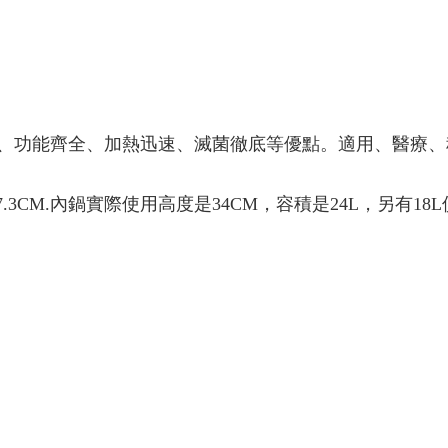
、功能齊全、加熱迅速、滅菌徹底等優點。適用、醫療、
.3CM.內鍋實際使用高度是34CM，容積是24L，另有18